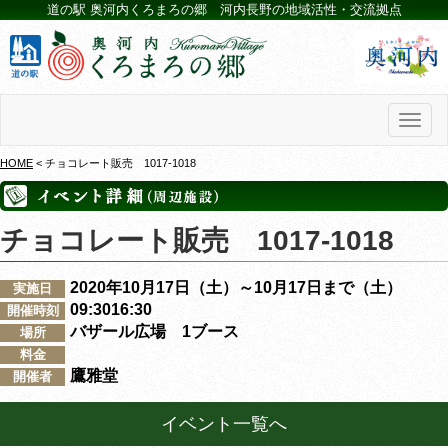
道の駅 奥河内くろまろの郷 河内長野の地域活性・交流拠点
Toggl
naviga
HOME
< チョコレート販売 1017-1018
チョコレート販売 1017-1018
2020年10月17日（土）～10月17日まで（土）
実施日
09:3016:30
開催時刻
バザール広場 1ブース
場所
料金
鷹雅堂
開催者
イベント一覧へ