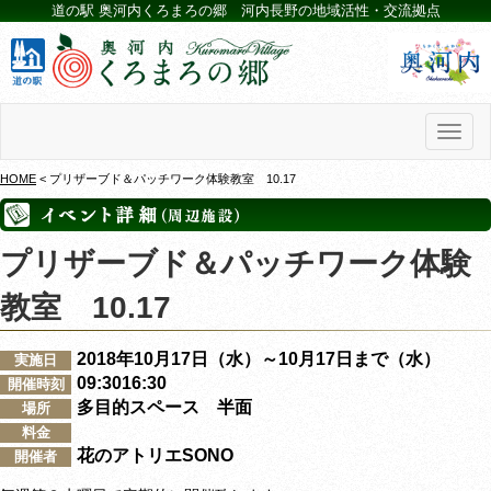
道の駅 奥河内くろまろの郷 河内長野の地域活性・交流拠点
Toggl
naviga
HOME
< プリザーブド＆パッチワーク体験教室 10.17
プリザーブド＆パッチワーク体験
教室 10.17
2018年10月17日（水）～10月17日まで（水）
実施日
09:3016:30
開催時刻
多目的スペース 半面
場所
料金
花のアトリエSONO
開催者