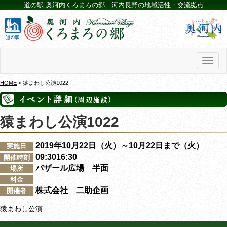
道の駅 奥河内くろまろの郷 河内長野の地域活性・交流拠点
Toggl
naviga
HOME
< 猿まわし公演1022
猿まわし公演1022
2019年10月22日（火）～10月22日まで（火）
実施日
09:3016:30
開催時刻
バザール広場 半面
場所
料金
株式会社 二助企画
開催者
猿まわし公演