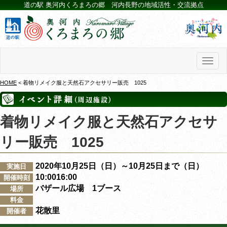
道の駅 奥河内くろまろの郷 河内長野の地域活性・交流拠点
Toggl
naviga
HOME
< 着物リメイク服と天然石アクセサリー販売 1025
着物リメイク服と天然石アクセサ
リー販売 1025
2020年10月25日（日）～10月25日まで（日）
実施日
10:0016:00
開催時刻
バザール広場 1ブース
場所
料金
花散里
開催者