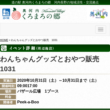
道の駅 奥河内くろまろの郷 河内長野の地域活性・交流拠点
Toggl
naviga
HOME
< わんちゃんグッズとおやつ販売 1031
わんちゃんグッズとおやつ販売
1031
2020年10月31日（土）～10月31日まで（土）
実施日
09:0017:00
開催時刻
バザール広場 1ブース
場所
料金
Peek-a-Boo
開催者