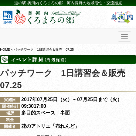
道の駅 奥河内くろまろの郷 河内長野の地域活性・交流拠点
Toggl
naviga
HOME
< パッチワーク 1日講習会＆販売 07.25
パッチワーク 1日講習会＆販売
07.25
2017年07月25日（火）～07月25日まで（火）
実施日
09:3017:00
開催時刻
多目的スペース 半面
場所
料金
花のアトリエ「布れんど」
開催者