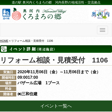
道の駅 奥河内くろまろの郷 河内長野の地域活性・交流拠点
Toggl
naviga
HOME
< リフォーム相談・見積受付 1106
リフォーム相談・見積受付 1106
2020年11月06日（金）～11月06日まで（金）
実施日
09:0017:00
開催時刻
バザール広場 1ブース
場所
料金
㈱三和住建
開催者
イベント一覧へ