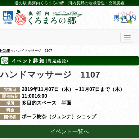
道の駅 奥河内くろまろの郷 河内長野の地域活性・交流拠点
Toggl
naviga
HOME
< ハンドマッサージ 1107
ハンドマッサージ 1107
2019年11月07日（木）～11月07日まで（木）
実施日
11:0016:00
開催時刻
多目的スペース 半面
場所
料金
ポーラ樹奈（ジュンナ）ショップ
開催者
イベント一覧へ