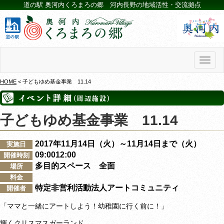
道の駅 奥河内くろまろの郷 河内長野の地域活性・交流拠点
Toggl
naviga
HOME
< 子どもゆめ基金事業 11.14
子どもゆめ基金事業 11.14
2017年11月14日（火）～11月14日まで（火）
実施日
09:0012:00
開催時刻
多目的スペース 全面
場所
料金
特定非営利活動法人アートコミュニティ
開催者
「ママと一緒にアートしよう！幼稚園に行く前に！」
輝くクリスマスガーランド