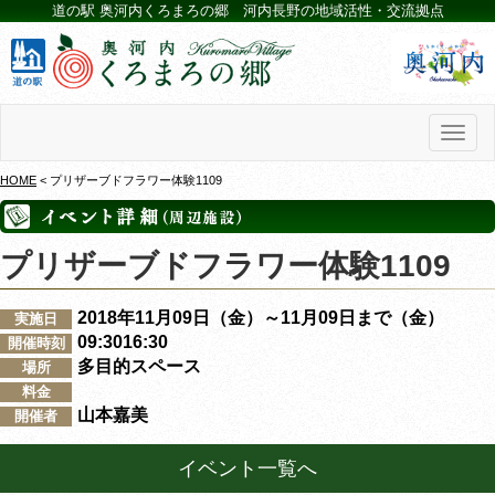
道の駅 奥河内くろまろの郷 河内長野の地域活性・交流拠点
Toggl
naviga
HOME
< プリザーブドフラワー体験1109
プリザーブドフラワー体験1109
2018年11月09日（金）～11月09日まで（金）
実施日
09:3016:30
開催時刻
多目的スペース
場所
料金
山本嘉美
開催者
イベント一覧へ