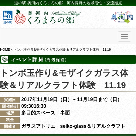
道の駅 奥河内くろまろの郷 河内長野の地域活性・交流拠点
Toggl
naviga
HOME
< トンボ玉作り&モザイクガラス体験＆リアルクラフト体験 11.19
トンボ玉作り&モザイクガラス体
験＆リアルクラフト体験 11.19
2017年11月19日（日）～11月19日まで（日）
実施日
09:3016:30
開催時刻
多目的スペース 半面
場所
料金
ガラスアトリエ seiko-glass＆リアルクラフト
開催者