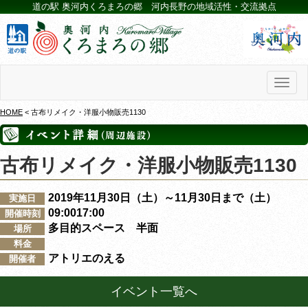
道の駅 奥河内くろまろの郷 河内長野の地域活性・交流拠点
Toggl
naviga
HOME
< 古布リメイク・洋服小物販売1130
古布リメイク・洋服小物販売1130
2019年11月30日（土）～11月30日まで（土）
実施日
09:0017:00
開催時刻
多目的スペース 半面
場所
料金
アトリエのえる
開催者
イベント一覧へ