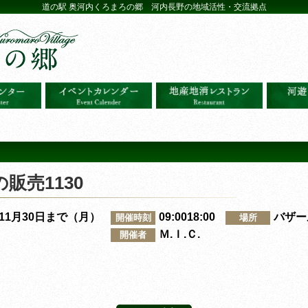
道の駅 奥河内くろまろの郷 河内長野の地域活性・交流拠点
販売1130
～11月30日まで（月）
09:0018:00
バザー
開催時刻
場所
Ｍ.Ｉ.Ｃ.
開催者