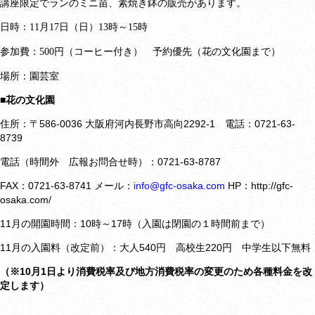
講座限定でランのミニ苗、素焼き鉢の販売があります。
日時：
月
日（日）
時～
時
11
17
13
15
参加費：
円（コーヒー付き） 予約優先（花の文化園まで）
500
場所：園芸室
■花の文化園
住所：〒586-0036 大阪府河内長野市高向2292-1 電話：0721-63-
8739
電話（時間外 広報お問合せ時）：0721-63-8787
FAX：0721-63-8741 メール：
info@gfc-osaka.com
HP：
http://gfc-
osaka.com/
11月の開園時間：10時～17時（入園は閉園の１時間前まで）
11月の入園料（改定前）：大人540円 高校生220円 中学生以下無料
（※10月1日より消費税率及び地方消費税率の変更のため各種料金を改
定します）