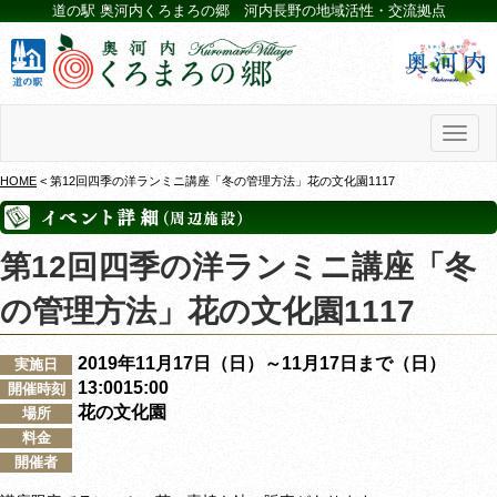
道の駅 奥河内くろまろの郷 河内長野の地域活性・交流拠点
Toggl
naviga
HOME
< 第12回四季の洋ランミニ講座「冬の管理方法」花の文化園1117
第12回四季の洋ランミニ講座「冬
の管理方法」花の文化園1117
2019年11月17日（日）～11月17日まで（日）
実施日
13:0015:00
開催時刻
花の文化園
場所
料金
開催者