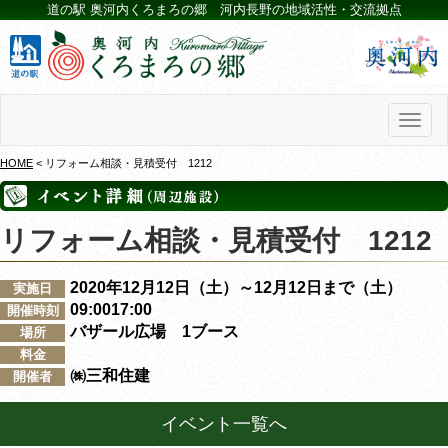
道の駅 奥河内くろまろの郷 河内長野の地域活性・交流拠点
Toggl
naviga
HOME
< リフォーム相談・見積受付 1212
リフォーム相談・見積受付 1212
2020年12月12日（土）～12月12日まで（土）
実施日
09:0017:00
開催時刻
バザール広場 1ブース
場所
料金
㈱三和住建
開催者
イベント一覧へ