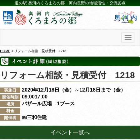
道の駅 奥河内くろまろの郷 河内長野の地域活性・交流拠点
Toggl
naviga
HOME
< リフォーム相談・見積受付 1218
リフォーム相談・見積受付 1218
2020年12月18日（金）～12月18日まで（金）
実施日
09:0017:00
開催時刻
バザール広場 1ブース
場所
料金
㈱三和住建
開催者
イベント一覧へ