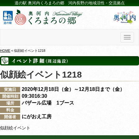
道の駅 奥河内くろまろの郷 河内長野の地域活性・交流拠点
Toggl
naviga
HOME
< 似顔絵イベント1218
似顔絵イベント1218
2020年12月18日（金）～12月18日まで（金）
実施日
09:3016:30
開催時刻
バザール広場 1ブース
場所
料金
にがおえ工房
開催者
似顔絵イベント