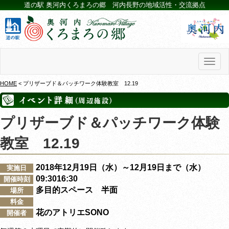
道の駅 奥河内くろまろの郷 河内長野の地域活性・交流拠点
Toggl
naviga
HOME
< プリザーブド＆パッチワーク体験教室 12.19
プリザーブド＆パッチワーク体験
教室 12.19
2018年12月19日（水）～12月19日まで（水）
実施日
09:3016:30
開催時刻
多目的スペース 半面
場所
料金
花のアトリエSONO
開催者