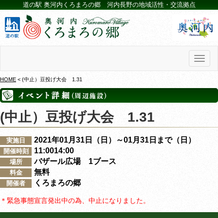
道の駅 奥河内くろまろの郷 河内長野の地域活性・交流拠点
Toggl
naviga
HOME
< (中止）豆投げ大会 1.31
(中止）豆投げ大会 1.31
2021年01月31日（日）～01月31日まで（日）
実施日
11:0014:00
開催時刻
バザール広場 1ブース
場所
無料
料金
くろまろの郷
開催者
＊緊急事態宣言発出中の為、中止になりました。