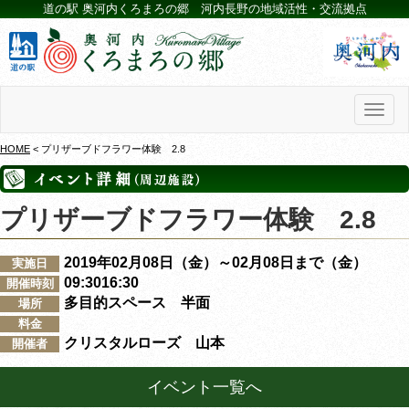
道の駅 奥河内くろまろの郷 河内長野の地域活性・交流拠点
Toggl
naviga
HOME
< プリザーブドフラワー体験 2.8
プリザーブドフラワー体験 2.8
2019年02月08日（金）～02月08日まで（金）
実施日
09:3016:30
開催時刻
多目的スペース 半面
場所
料金
クリスタルローズ 山本
開催者
イベント一覧へ