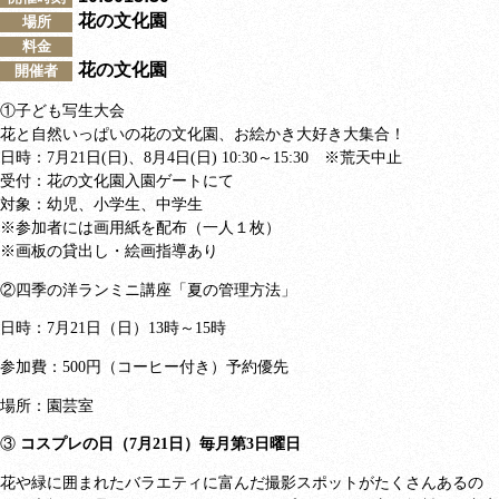
花の文化園
場所
料金
花の文化園
開催者
①子ども写生大会
花と自然いっぱいの花の文化園、お絵かき大好き大集合！
日時：
7
月
21
日
(
日
)
、
8
月
4
日
(
日
) 10:30
～
15:30
※荒天中止
受付：花の文化園入園ゲートにて
対象：幼児、小学生、中学生
※参加者には画用紙を配布（一人１枚）
※画板の貸出し・絵画指導あり
②四季の洋ランミニ講座「夏の管理方法」
日時：
月
日（日）
時～
時
7
21
13
15
参加費：
円（コーヒー付き）予約優先
500
場所：園芸室
③
コスプレの日（7月21日）毎月第3日曜日
花や緑に囲まれたバラエティに富んだ撮影スポットがたくさんあるの