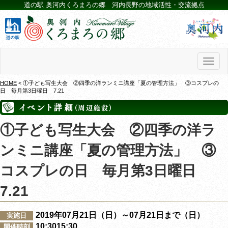
道の駅 奥河内くろまろの郷 河内長野の地域活性・交流拠点
Toggl
naviga
HOME
< ①子ども写生大会 ②四季の洋ランミニ講座「夏の管理方法」 ③コスプレの
日 毎月第3日曜日 7.21
①子ども写生大会 ②四季の洋ラ
ンミニ講座「夏の管理方法」 ③
コスプレの日 毎月第3日曜日
7.21
2019年07月21日（日）～07月21日まで（日）
実施日
10:3015:30
開催時刻