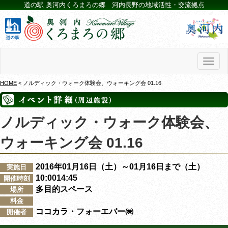
道の駅 奥河内くろまろの郷 河内長野の地域活性・交流拠点
Toggl
naviga
HOME
< ノルディック・ウォーク体験会、ウォーキング会 01.16
ノルディック・ウォーク体験会、
ウォーキング会 01.16
2016年01月16日（土）～01月16日まで（土）
実施日
10:0014:45
開催時刻
多目的スペース
場所
料金
ココカラ・フォーエバー㈱
開催者