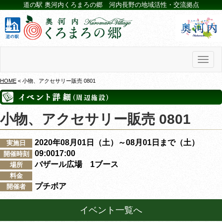
道の駅 奥河内くろまろの郷 河内長野の地域活性・交流拠点
Toggl
naviga
HOME
< 小物、アクセサリー販売 0801
小物、アクセサリー販売 0801
2020年08月01日（土）～08月01日まで（土）
実施日
09:0017:00
開催時刻
バザール広場 1ブース
場所
料金
プチボア
開催者
イベント一覧へ