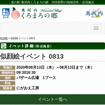
道の駅 奥河内くろまろの郷 河内長野の地域活性・交流拠点
Toggl
naviga
HOME
< 似顔絵イベント 0813
似顔絵イベント 0813
2020年08月13日（木）～08月13日まで（木）
実施日
09:3016:30
開催時刻
バザール広場 1ブース
場所
料金
にがおえ工房
開催者
イベント一覧へ