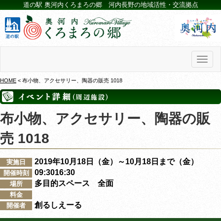
道の駅 奥河内くろまろの郷 河内長野の地域活性・交流拠点
Toggl
naviga
HOME
< 布小物、アクセサリー、陶器の販売 1018
布小物、アクセサリー、陶器の販
売 1018
2019年10月18日（金）～10月18日まで（金）
実施日
09:3016:30
開催時刻
多目的スペース 全面
場所
料金
創るしえーる
開催者