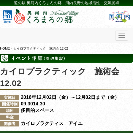
道の駅 奥河内くろまろの郷 河内長野の地域活性・交流拠点
Toggl
naviga
HOME
< カイロプラクティック 施術会 12.02
カイロプラクティック 施術会
12.02
2016年12月02日（金）～12月02日まで（金）
実施日
09:3014:30
開催時刻
多目的スペース
場所
料金
カイロプラクティス アイユ
開催者