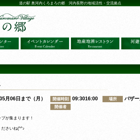
道の駅 奥河内くろまろの郷 河内長野の地域活性・交流拠点
ェ
～05月06日まで（月）
09:3016:00
バザー
開催時刻
場所
開催者
ップが集まります！
さいね(^^♪