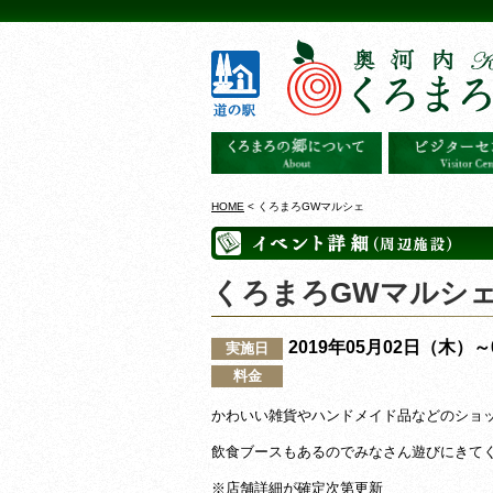
HOME
< くろまろGWマルシェ
くろまろGWマルシ
2019年05月02日（木）
実施日
料金
かわいい雑貨やハンドメイド品などのショ
飲食ブースもあるのでみなさん遊びにきてくだ
※店舗詳細が確定次第更新