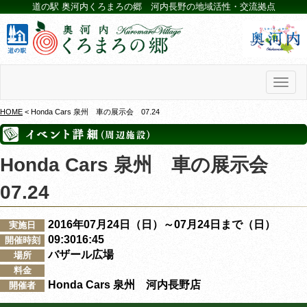
道の駅 奥河内くろまろの郷 河内長野の地域活性・交流拠点
Toggl
naviga
HOME
< Honda Cars 泉州 車の展示会 07.24
Honda Cars 泉州 車の展示会
07.24
2016年07月24日（日）～07月24日まで（日）
実施日
09:3016:45
開催時刻
バザール広場
場所
料金
Honda Cars 泉州 河内長野店
開催者