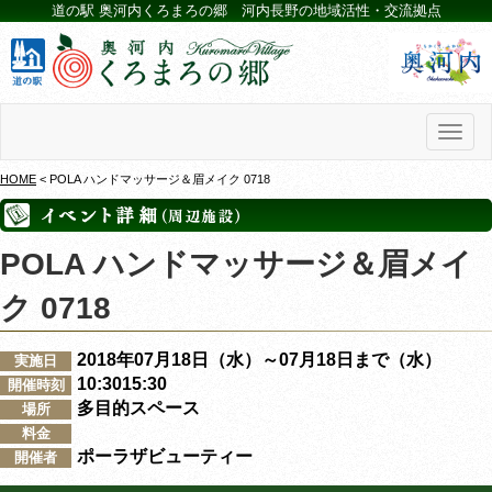
道の駅 奥河内くろまろの郷 河内長野の地域活性・交流拠点
Toggl
naviga
HOME
< POLA ハンドマッサージ＆眉メイク 0718
POLA ハンドマッサージ＆眉メイ
ク 0718
2018年07月18日（水）～07月18日まで（水）
実施日
10:3015:30
開催時刻
多目的スペース
場所
料金
ポーラザビューティー
開催者