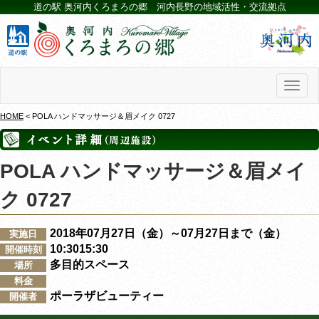
道の駅 奥河内くろまろの郷 河内長野の地域活性・交流拠点
Toggl
naviga
HOME
< POLA ハンドマッサージ＆眉メイク 0727
POLA ハンドマッサージ＆眉メイ
ク 0727
2018年07月27日（金）～07月27日まで（金）
実施日
10:3015:30
開催時刻
多目的スペース
場所
料金
ポーラザビューティー
開催者