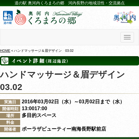
道の駅 奥河内くろまろの郷 河内長野の地域活性・交流拠点
Toggl
naviga
HOME
< ハンドマッサージ＆眉デザイン 03.02
ハンドマッサージ＆眉デザイン
03.02
2016年03月02日（水）～03月02日まで（水）
実施日
13:0017:00
開催時刻
多目的スペース
場所
料金
ポーラザビューティー南海長野駅前店
開催者