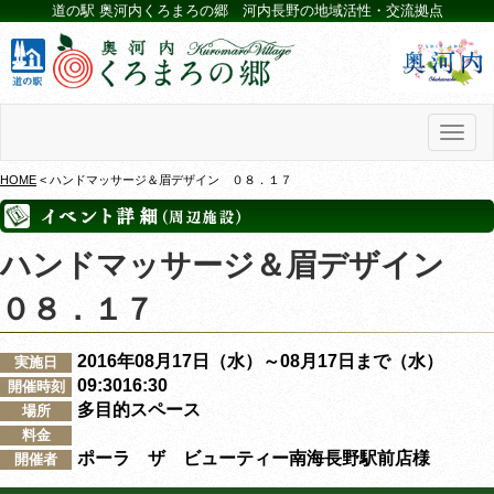
道の駅 奥河内くろまろの郷 河内長野の地域活性・交流拠点
Toggl
naviga
HOME
< ハンドマッサージ＆眉デザイン ０８．１７
ハンドマッサージ＆眉デザイン
０８．１７
2016年08月17日（水）～08月17日まで（水）
実施日
09:3016:30
開催時刻
多目的スペース
場所
料金
ポーラ ザ ビューティー南海長野駅前店様
開催者