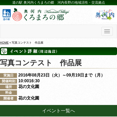
道の駅 奥河内くろまろの郷 河内長野の地域活性・交流拠点
Toggl
naviga
HOME
< 写真コンテスト 作品展
写真コンテスト 作品展
2016年08月23日（火）～09月19日まで（月）
実施日
10:0016:30
開催時刻
花の文化園
場所
料金
花の文化園
開催者
イベント一覧へ