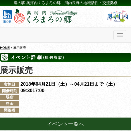
道の駅 奥河内くろまろの郷 河内長野の地域活性・交流拠点
Toggl
naviga
HOME
< 展示販売
展示販売
2018年04月21日（土）～04月21日まで（土）
実施日
09:3017:00
開催時刻
場所
料金
開催者
イベント一覧へ