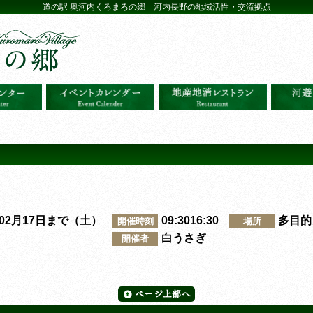
道の駅 奥河内くろまろの郷 河内長野の地域活性・交流拠点
～02月17日まで（土）
09:3016:30
多目的
開催時刻
場所
白うさぎ
開催者