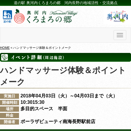
道の駅 奥河内くろまろの郷 河内長野の地域活性・交流拠点
Toggl
naviga
HOME
< ハンドマッサージ体験＆ポイントメーク
ハンドマッサージ体験＆ポイント
メーク
2018年04月03日（火）～04月03日まで（火）
実施日
10:3015:30
開催時刻
多目的スペース 半面
場所
料金
ポーラザビューティ南海長野駅前店
開催者