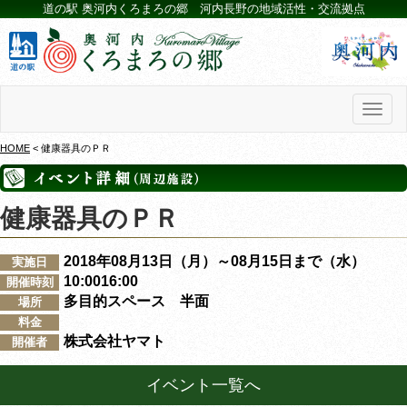
道の駅 奥河内くろまろの郷 河内長野の地域活性・交流拠点
Toggl
naviga
HOME
< 健康器具のＰＲ
健康器具のＰＲ
2018年08月13日（月）～08月15日まで（水）
実施日
10:0016:00
開催時刻
多目的スペース 半面
場所
料金
株式会社ヤマト
開催者
イベント一覧へ