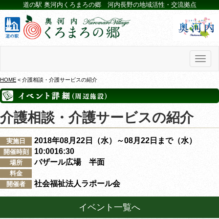
道の駅 奥河内くろまろの郷 河内長野の地域活性・交流拠点
Toggl
naviga
HOME
< 介護相談・介護サービスの紹介
介護相談・介護サービスの紹介
2018年08月22日（水）～08月22日まで（水）
実施日
10:0016:30
開催時刻
バザール広場 半面
場所
料金
社会福祉法人ラポール会
開催者
イベント一覧へ