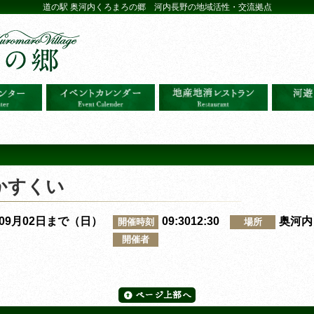
道の駅 奥河内くろまろの郷 河内長野の地域活性・交流拠点
かすくい
～09月02日まで（日）
09:3012:30
奥河内
開催時刻
場所
開催者