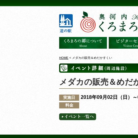
HOME
< メダカの販売＆めだかすくい
メダカの販売＆めだ
2018年09月02日（日）
実施日
料金