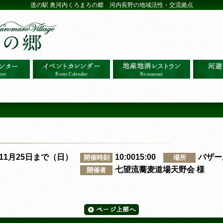
道の駅 奥河内くろまろの郷 河内長野の地域活性・交流拠点
～11月25日まで（日）
10:0015:00
バザー
開催時刻
場所
七望流蕎麦道場天野会 様
開催者