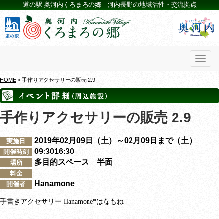
道の駅 奥河内くろまろの郷 河内長野の地域活性・交流拠点
Toggl
naviga
HOME
< 手作りアクセサリーの販売 2.9
手作りアクセサリーの販売 2.9
2019年02月09日（土）～02月09日まで（土）
実施日
09:3016:30
開催時刻
多目的スペース 半面
場所
料金
Hanamone
開催者
手書きアクセサリー
Hanamone*
はなもね