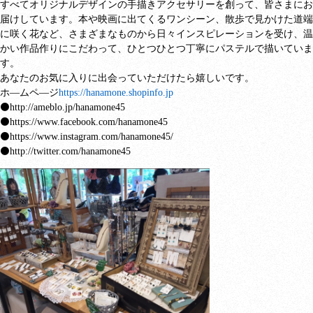
すべてオリジナルデザインの手描きアクセサリーを創って、皆さまにお
届けしています。本や映画に出てくるワンシーン、散歩で見かけた道端
に咲く花など、さまざまなものから日々インスピレーションを受け、温
かい作品作りにこだわって、ひとつひとつ丁寧にパステルで描いていま
す。
あなたのお気に入りに出会っていただけたら嬉しいです。
ホ―ムペ―ジ
https://hanamone.shopinfo.jp
⚫
http://ameblo.jp/hanamone45
⚫
https://www.facebook.com/hanamone45
⚫
https://www.instagram.com/hanamone45/
⚫
http://twitter.com/hanamone45