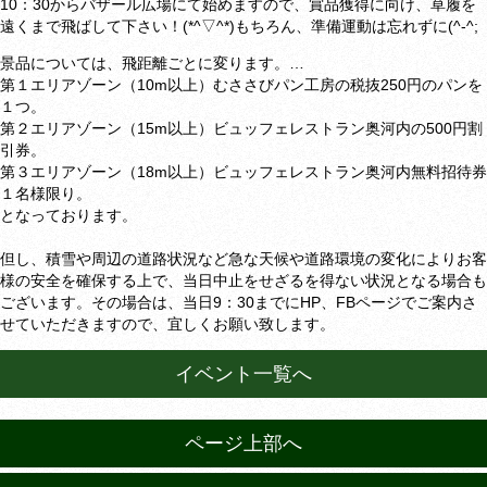
10：30からバザール広場にて始めますので、賞品獲得に向け、草履を
遠くまで飛ばして下さい！(*^▽^*)もちろん、準備運動は忘れずに(^-^;
景品については、飛距離ごとに変ります。
…
第１エリアゾーン（10m以上）むささびパン工房の税抜250円のパンを
１つ。
第２エリアゾーン（15m以上）ビュッフェレストラン奥河内の500円割
引券。
第３エリアゾーン（18m以上）ビュッフェレストラン奥河内無料招待券
１名様限り。
となっております。
但し、積雪や周辺の道路状況など急な天候や道路環境の変化によりお客
様の安全を確保する上で、当日中止をせざるを得ない状況となる場合も
ございます。その場合は、当日9：30までにHP、FBページでご案内さ
せていただきますので、宜しくお願い致します。
イベント一覧へ
ページ上部へ