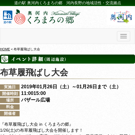
道の駅 奥河内くろまろの郷 河内長野の地域活性・交流拠点
Toggl
naviga
HOME
< 布草履飛ばし大会
布草履飛ばし大会
2019年01月26日（土）～01月26日まで（土）
実施日
11:0015:00
開催時刻
バザール広場
場所
料金
開催者
『布草履飛ばし大会 in くろまろの郷』
1/26(土)の布草履飛ばし大会を開催します！