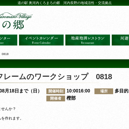
道の駅 奥河内くろまろの郷 河内長野の地域活性・交流拠点
0818
レームのワークショップ 0818
～08月18日まで（日）
10:0016:00
多目的
開催時刻
場所
樫部
開催者
ませんか？
ムを作れます。