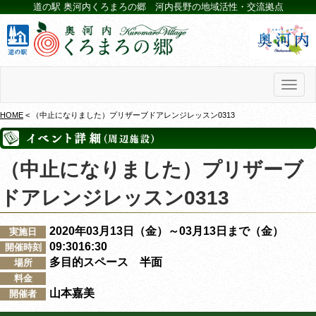
道の駅 奥河内くろまろの郷 河内長野の地域活性・交流拠点
Toggl
naviga
HOME
< （中止になりました）プリザーブドアレンジレッスン0313
（中止になりました）プリザーブ
ドアレンジレッスン0313
2020年03月13日（金）～03月13日まで（金）
実施日
09:3016:30
開催時刻
多目的スペース 半面
場所
料金
山本嘉美
開催者