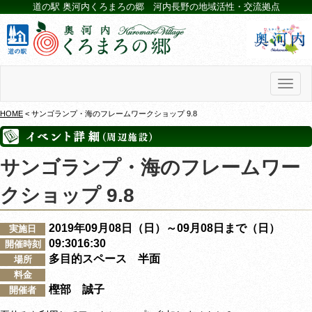
道の駅 奥河内くろまろの郷 河内長野の地域活性・交流拠点
Toggl
naviga
HOME
< サンゴランプ・海のフレームワークショップ 9.8
サンゴランプ・海のフレームワー
クショップ 9.8
2019年09月08日（日）～09月08日まで（日）
実施日
09:3016:30
開催時刻
多目的スペース 半面
場所
料金
樫部 誠子
開催者