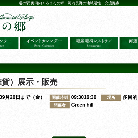
道の駅 奥河内くろまろの郷 河内長野の地域活性・交流拠点
雑貨）展示・販売
～09月20日まで（金）
09:3016:30
多目的
開催時刻
場所
Green hill
開催者