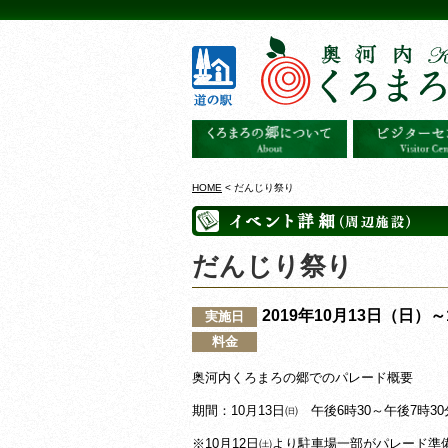
HOME
< だんじり祭り
だんじり祭り
2019年10月13日（日）
実施日
料金
奥河内くろまろの郷でのパレード概要
期間：10月13日㈰ 午後6時30～午後7時3
※10月12日㈯より駐車場一部がパレード