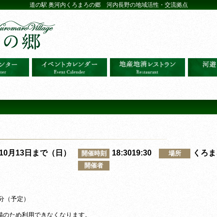
道の駅 奥河内くろまろの郷 河内長野の地域活性・交流拠点
～10月13日まで（日）
18:3019:30
くろま
開催時刻
場所
開催者
0分（予定）
準備のため利用できなくなります。