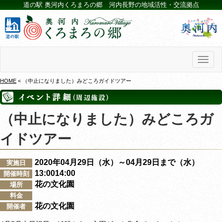
道の駅 奥河内くろまろの郷 河内長野の地域活性・交流拠点
Toggl
naviga
HOME
< （中止になりました）みどころガイドツアー
（中止になりました）みどころガ
イドツアー
2020年04月29日（水）～04月29日まで（水）
実施日
13:0014:00
開催時刻
花の文化園
場所
料金
花の文化園
開催者