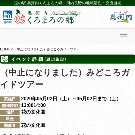
道の駅 奥河内くろまろの郷 河内長野の地域活性・交流拠点
Toggl
naviga
HOME
< （中止になりました）みどころガイドツアー
（中止になりました）みどころガ
イドツアー
2020年05月02日（土）～05月02日まで（土）
実施日
13:0014:00
開催時刻
花の文化園
場所
料金
花の文化園
開催者