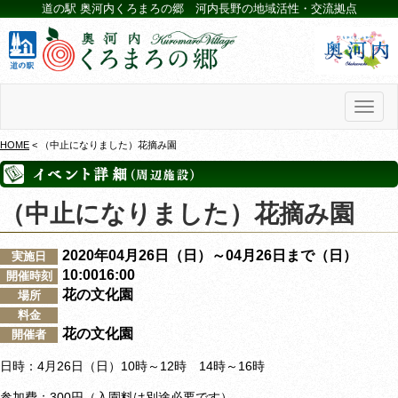
道の駅 奥河内くろまろの郷 河内長野の地域活性・交流拠点
Toggl
naviga
HOME
< （中止になりました）花摘み園
（中止になりました）花摘み園
2020年04月26日（日）～04月26日まで（日）
実施日
10:0016:00
開催時刻
花の文化園
場所
料金
花の文化園
開催者
4月26
10時～12時 14時～16時
日時：
日（日）
300円
参加費：
（入園料は別途必要です）